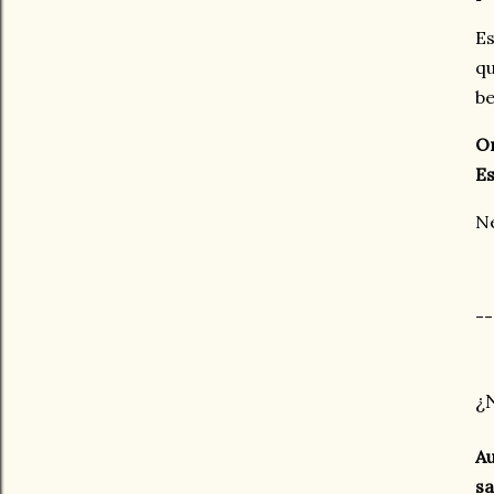
Es
qu
be
Or
Es
Ne
--
¿
Au
sa