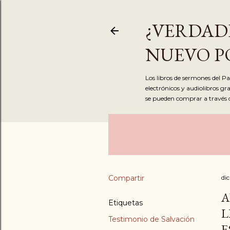
¿VERDAD
NUEVO PO
Los libros de sermones del P
electrónicos y audiolibros g
se pueden comprar a través
Compartir
di
A
Etiquetas
L
Testimonio de Salvación
E