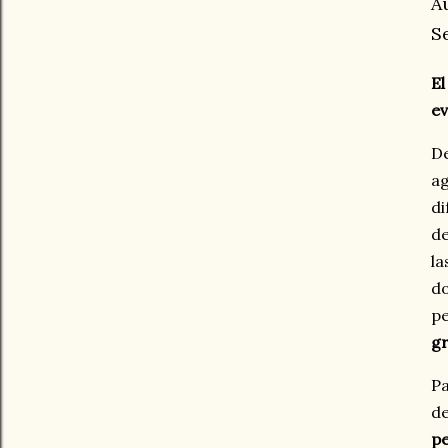
A
S
El
ev
De
ag
di
de
la
do
p
gr
Pa
de
pe