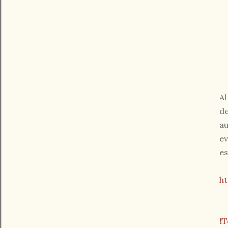
Al
de
au
ev
es
ht
❗️