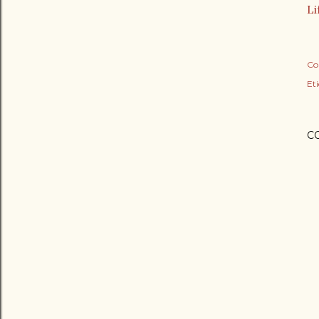
Li
Co
Et
C