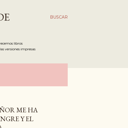
DE
BUSCAR
recemos libros
las versiones impresas
EÑOR ME HA
NGRE Y EL
)