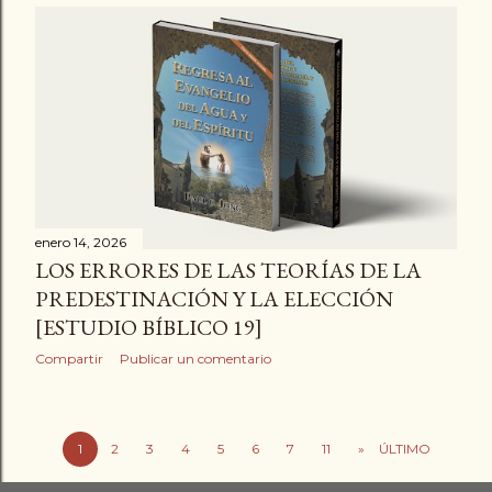
enero 14, 2026
LOS ERRORES DE LAS TEORÍAS DE LA
PREDESTINACIÓN Y LA ELECCIÓN
[ESTUDIO BÍBLICO 19]
Compartir
Publicar un comentario
1
2
3
4
5
6
7
11
»
ÚLTIMO