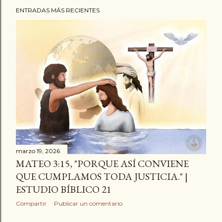
libro es una colección de sermones que transmite
ENTRADAS MÁS RECIENTES
claramente la verdad de la salvación a través del
'evangelio del agua y el Espíritu' y 'la morada del Espíritu
Santo', basándose en la Palabra de Dios. Este libro se
ofrece de forma gratuita en formato de libros
electrónicos (e-books), audiolibros y libros bilingües; por
favor, visite el sitio web de The New Life Missio...
marzo 19, 2026
MATEO 3:15, "PORQUE ASÍ CONVIENE
QUE CUMPLAMOS TODA JUSTICIA." |
ESTUDIO BÍBLICO 21
Compartir
Publicar un comentario