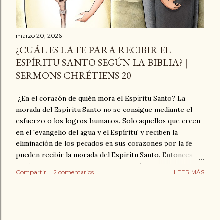
marzo 20, 2026
¿CUÁL ES LA FE PARA RECIBIR EL
ESPÍRITU SANTO SEGÚN LA BIBLIA? |
SERMONS CHRÉTIENS 20
¿En el corazón de quién mora el Espíritu Santo? La
morada del Espíritu Santo no se consigue mediante el
esfuerzo o los logros humanos. Solo aquellos que creen
en el 'evangelio del agua y el Espíritu' y reciben la
eliminación de los pecados en sus corazones por la fe
pueden recibir la morada del Espíritu Santo. Entonces,
¿qué es el 'evangelio del agua y el Espíritu'? El mensaje
Compartir
2 comentarios
LEER MÁS
del sermón de hoy es un extracto del Volumen 3 de la
serie de libros del Pastor Paul C. Jong, siervo de Dios de
The New Life Mission, titulado '¿CÓMO PODEMOS
RECIBIR EL ESPÍRITU SANTO COMO UN REGALO?' Este